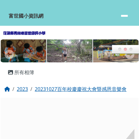
富世國小資訊網
跳至主內容區
富世國小資訊網
頁尾區域
主內容區域
所有相簿
回首頁
2023
20231027百年校慶慶祝大會暨感恩音樂會