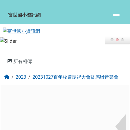
富世國小資訊網
跳至主內容區
富世國小資訊網
頁尾區域
主內容區域
所有相簿
回首頁
2023
20231027百年校慶慶祝大會暨感恩音樂會