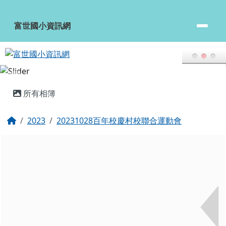
富世國小資訊網
跳至主內容區
富世國小資訊網
頁尾區域
主內容區域
所有相簿
回首頁
2023
20231028百年校慶村校聯合運動會