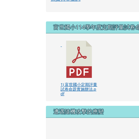
右邊區域內容
富世國小114學年度定期評量試卷
1) 富世國小定期評量
試卷命題實施辦法.p
df
遭遇隨機攻擊的應變