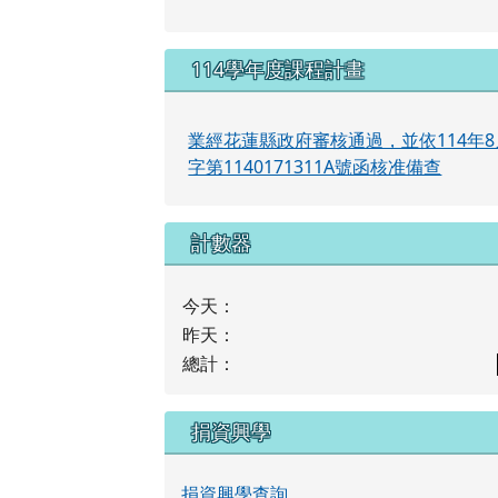
114學年度課程計畫
業經花蓮縣政府審核通過，並依114年8
字第1140171311A號函核准備查
計數器
今天：
昨天：
總計：
捐資興學
捐資興學查詢