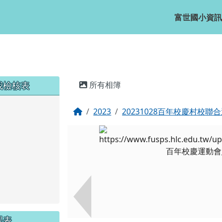
富世國小資訊
主內容區域
我檢核表
所有相簿
回首頁
2023
20231028百年校慶村校聯
課表