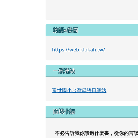
族語e樂園
https://web.klokah.tw/
一般連結
富世國小台灣母語日網站
隨機小語
不必告訴我你讀過什麼書，從你的言