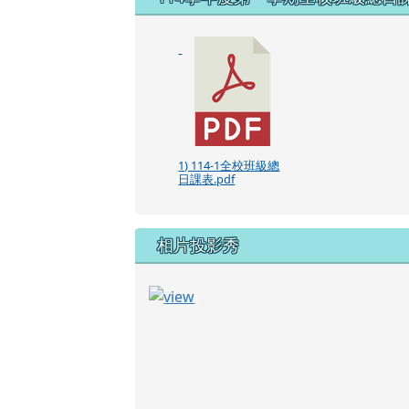
1) 114-1全校班級總
日課表.pdf
相片投影秀