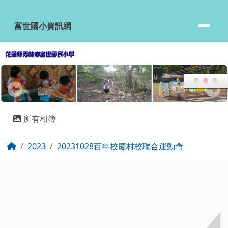
富世國小資訊網
跳至主內容區
富世國小資訊網
頁尾區域
主內容區域
所有相簿
回首頁
2023
20231028百年校慶村校聯合運動會