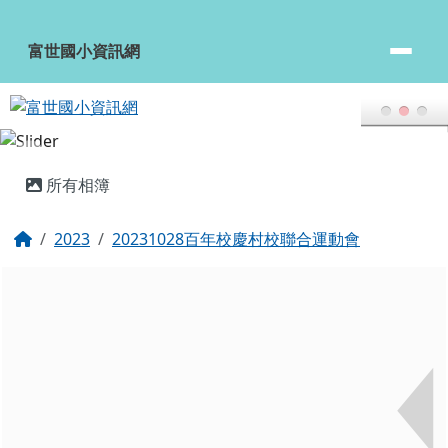
富世國小資訊網
跳至主內容區
富世國小資訊網
頁尾區域
主內容區域
所有相簿
回首頁
2023
20231028百年校慶村校聯合運動會