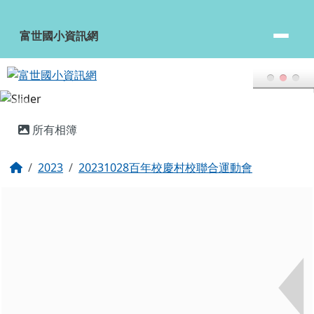
富世國小資訊網
跳至主內容區
富世國小資訊網
頁尾區域
主內容區域
所有相簿
回首頁
2023
20231028百年校慶村校聯合運動會