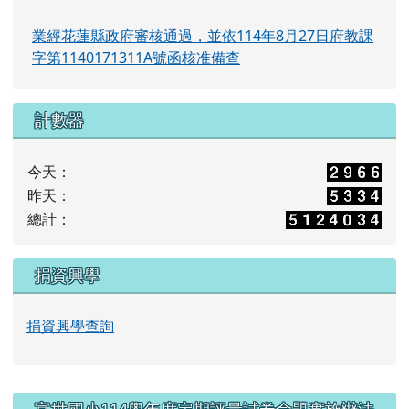
業經花蓮縣政府審核通過，並依114年8月27日府教課
字第1140171311A號函核准備查
計數器
今天：
昨天：
總計：
捐資興學
捐資興學查詢
右邊區域內容
富世國小114學年度定期評量試卷命題實施辦法