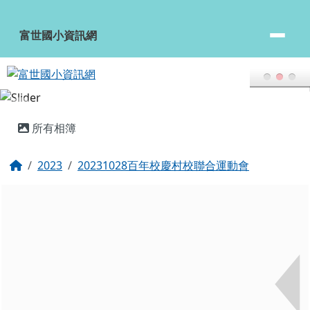
富世國小資訊網
跳至主內容區
富世國小資訊網
頁尾區域
主內容區域
所有相簿
回首頁
2023
20231028百年校慶村校聯合運動會