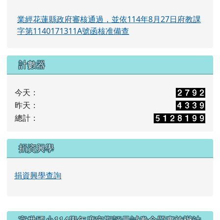
業經花蓮縣政府審核通過，並依114年8月27日府教課
字第1140171311A號函核准備查
計數器
今天：
昨天：
總計：
捐資興學
捐資興學查詢
右邊區域內容
富世國小114學年度定期評量試卷命題實施辦法