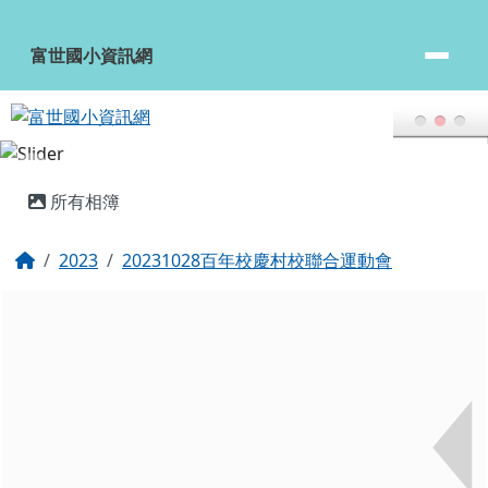
富世國小資訊網
跳至主內容區
富世國小資訊網
頁尾區域
主內容區域
所有相簿
回首頁
2023
20231028百年校慶村校聯合運動會