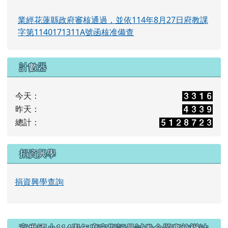
業經花蓮縣政府審核通過，並依114年8月27日府教課
字第1140171311A號函核准備查
計數器
今天：
昨天：
總計：
捐資興學
捐資興學查詢
右邊區域內容
富世國小114學年度定期評量試卷命題實施辦法