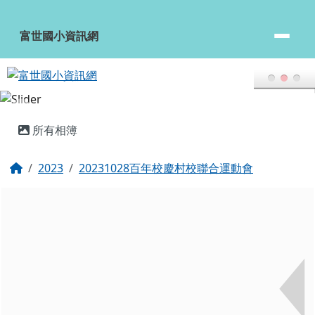
富世國小資訊網
跳至主內容區
富世國小資訊網
頁尾區域
主內容區域
所有相簿
回首頁
2023
20231028百年校慶村校聯合運動會