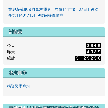
業經花蓮縣政府審核通過，並依114年8月27日府教課
字第1140171311A號函核准備查
計數器
今天：
昨天：
總計：
捐資興學
捐資興學查詢
右邊區域內容
富世國小114學年度定期評量試卷命題實施辦法