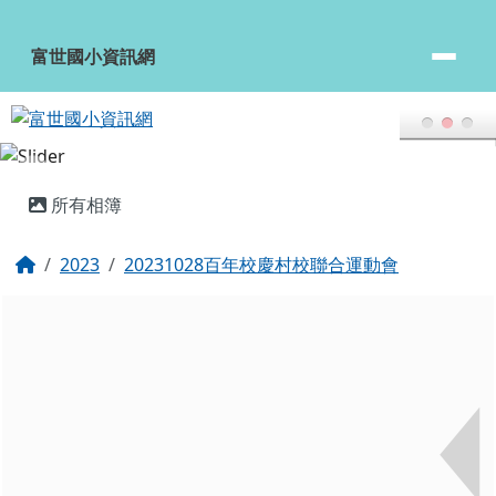
富世國小資訊網
跳至主內容區
富世國小資訊網
頁尾區域
主內容區域
所有相簿
回首頁
2023
20231028百年校慶村校聯合運動會