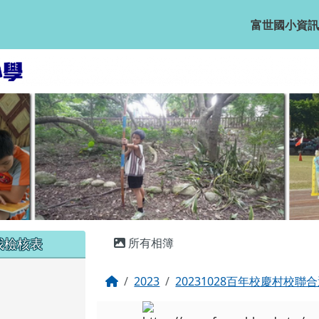
富世國小資訊
主內容區域
我檢核表
所有相簿
回首頁
2023
20231028百年校慶村校聯