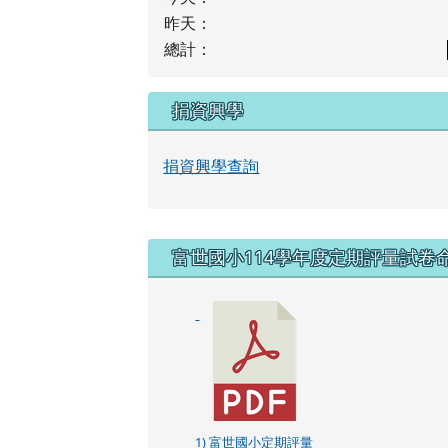
昨天：
總計：
捐資興學
捐資興學查詢
右邊區域內容
富世國小114學年度定期評量試卷
1) 富世國小定期評量