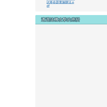
試卷命題實施辦法.p
df
遭遇隨機攻擊的應變