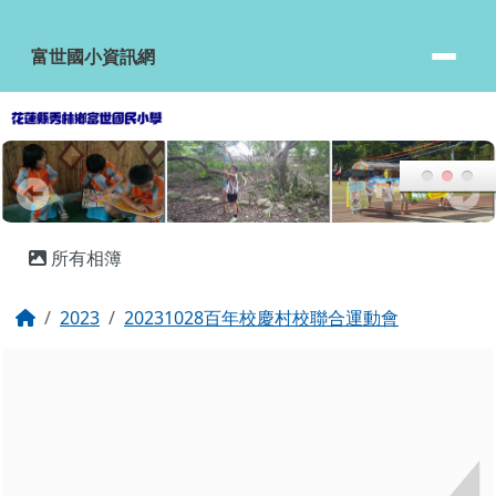
富世國小資訊網
跳至主內容區
富世國小資訊網
頁尾區域
主內容區域
所有相簿
回首頁
2023
20231028百年校慶村校聯合運動會