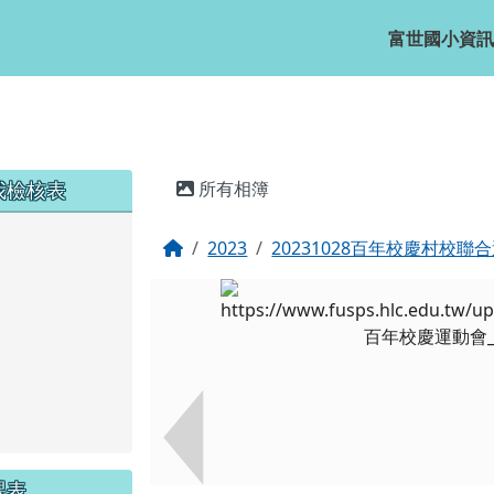
富世國小資訊
主內容區域
我檢核表
所有相簿
回首頁
2023
20231028百年校慶村校聯
課表