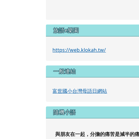
族語e樂園
https://web.klokah.tw/
一般連結
富世國小台灣母語日網站
隨機小語
與朋友在一起，分擔的痛苦是減半的