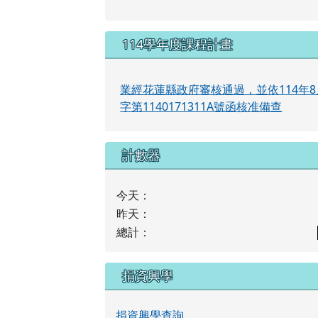
114學年度課程計畫
業經花蓮縣政府審核通過，並依114年8
字第1140171311A號函核准備查
計數器
今天：
昨天：
總計：
捐資興學
捐資興學查詢