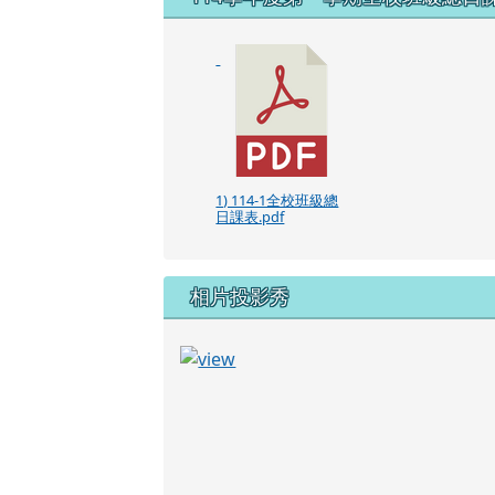
1) 114-1全校班級總
日課表.pdf
相片投影秀