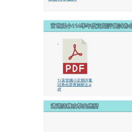
右邊區域內容
富世國小114學年度定期評量試卷
1) 富世國小定期評量
試卷命題實施辦法.p
df
遭遇隨機攻擊的應變