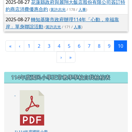
2025-08-29
花蓮縣政府與寒聚火鍋食堂簽訂特約商店消費
優惠合約
(
黃許志光
/ 162 /
人事
)
2025-08-27
花蓮縣政府與麗翔大飯店股份有限公司簽訂特
約商店消費優惠合約
(
黃許志光
/ 178 /
人事
)
2025-08-27
轉知基隆市政府辦理114年「心動，幸福靠
岸」單身聯誼活動
(
黃許志光
/ 171 /
人事
)
第一頁
上一頁
(目
«
‹
1
2
3
4
5
6
7
8
9
10
下一頁
最後頁
›
»
左邊區域內容
114年度國民小學正常教學學校自我檢核表