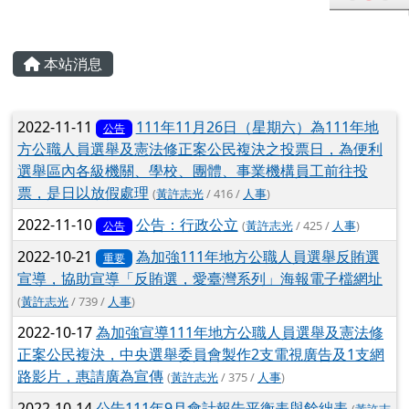
(
黃許志光
/ 739 /
人事
)
2022-10-17
為加強宣導111年地方公職人員選舉及憲法修
正案公民複決，中央選舉委員會製作2支電視廣告及1支網
路影片，惠請廣為宣傳
(
黃許志光
/ 375 /
人事
)
2022-10-14
公告111年9月會計報告平衡表與餘絀表
(
黃許志
光
/ 518 /
會計
)
第一頁
上一頁
(目前頁次)
下一頁
最後
«
‹
71
72
73
74
75
76
›
»
左邊區域內容
114年度國民小學正常教學學校自我檢核表