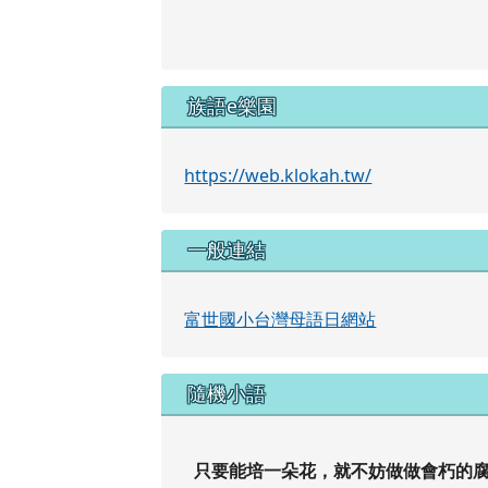
族語e樂園
https://web.klokah.tw/
一般連結
富世國小台灣母語日網站
隨機小語
只要能培一朵花，就不妨做做會朽的