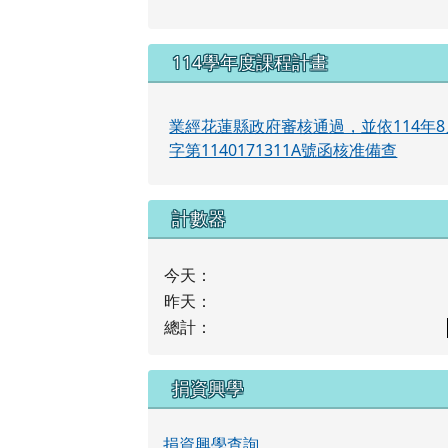
114學年度課程計畫
業經花蓮縣政府審核通過，並依114年8
字第1140171311A號函核准備查
計數器
今天：
昨天：
總計：
捐資興學
捐資興學查詢