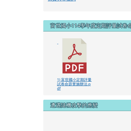
右邊區域內容
富世國小114學年度定期評量試卷
1) 富世國小定期評量
試卷命題實施辦法.p
df
遭遇隨機攻擊的應變