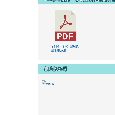
1) 114-1全校班級總
日課表.pdf
相片投影秀