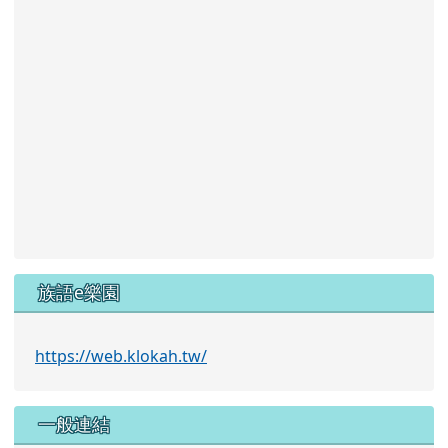
族語e樂園
https://web.klokah.tw/