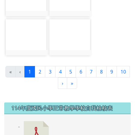
photo-20967
photo-20968
photo:20967
photo:20968
photo-20969
photo-20970
photo:20969
photo:20970
(目前頁次)
«
‹
1
2
3
4
5
6
7
8
9
10
下一頁
最後頁
›
»
左邊區域內容
114年度國民小學正常教學學校自我檢核表