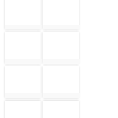
photo:20959
photo:20960
photo-20961
photo-20962
photo:20961
photo:20962
photo-20963
photo-20964
photo:20963
photo:20964
photo-20965
photo-20966
photo:20965
photo:20966