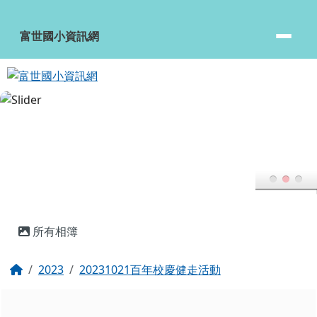
富世國小資訊網
跳至主內容區
富世國小資訊網
頁尾區域
主內容區域
所有相簿
回首頁
2023
20231021百年校慶健走活動