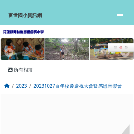
富世國小資訊網
跳至主內容區
富世國小資訊網
頁尾區域
主內容區域
所有相簿
回首頁
2023
20231027百年校慶慶祝大會暨感恩音樂會