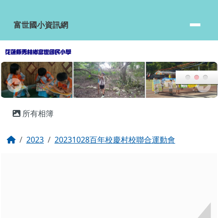
富世國小資訊網
跳至主內容區
富世國小資訊網
頁尾區域
主內容區域
所有相簿
回首頁
2023
20231028百年校慶村校聯合運動會