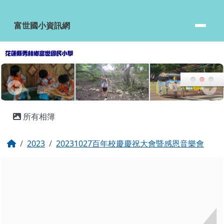
富世國小資訊網
跳至主內容區
富世國小資訊網
頁尾區域
主內容區域
所有相簿
回首頁
2023
20231027百年校慶慶祝大會暨感恩音樂會