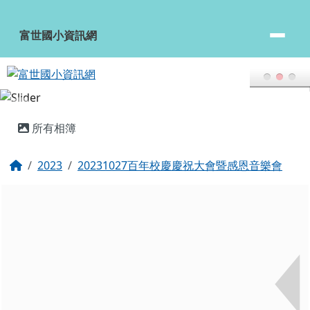
富世國小資訊網
跳至主內容區
富世國小資訊網
頁尾區域
主內容區域
所有相簿
回首頁
2023
20231027百年校慶慶祝大會暨感恩音樂會