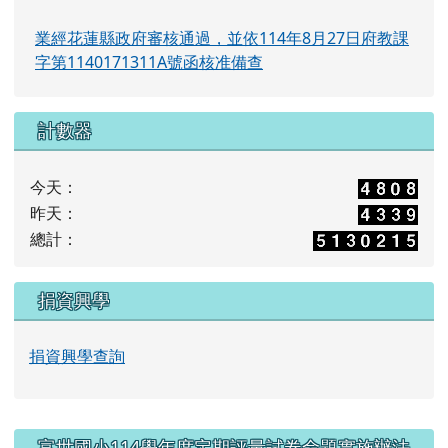
業經花蓮縣政府審核通過，並依114年8月27日府教課
字第1140171311A號函核准備查
計數器
今天：
昨天：
總計：
捐資興學
捐資興學查詢
右邊區域內容
富世國小114學年度定期評量試卷命題實施辦法