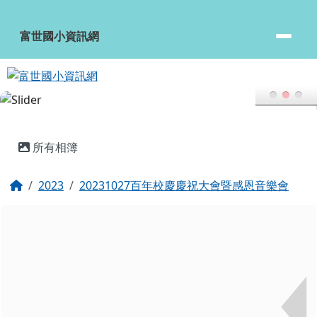
富世國小資訊網
跳至主內容區
富世國小資訊網
頁尾區域
主內容區域
所有相簿
回首頁
2023
20231027百年校慶慶祝大會暨感恩音樂會