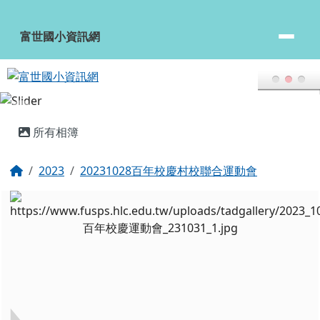
富世國小資訊網
跳至主內容區
富世國小資訊網
頁尾區域
主內容區域
所有相簿
回首頁
2023
20231028百年校慶村校聯合運動會