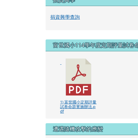
右邊區域內容
富世國小114學年度定期評量試卷
1) 富世國小定期評量
試卷命題實施辦法.p
df
遭遇隨機攻擊的應變