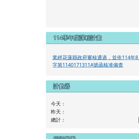
114學年度課程計畫
業經花蓮縣政府審核通過，並依114年8
字第1140171311A號函核准備查
計數器
今天：
昨天：
總計：
捐資興學
捐資興學查詢