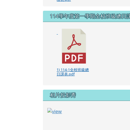
1) 114-1全校班級總
日課表.pdf
相片投影秀