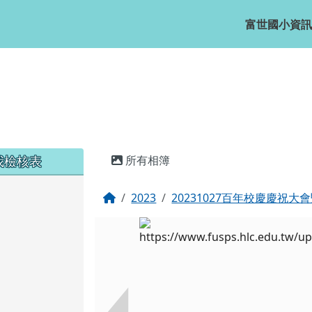
富世國小資訊
主內容區域
我檢核表
所有相簿
回首頁
2023
20231027百年校慶慶祝
課表