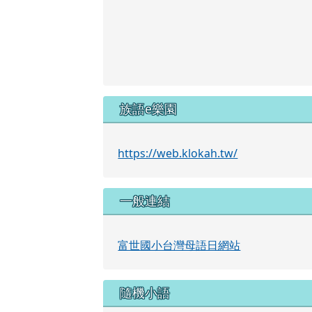
族語e樂園
https://web.klokah.tw/
一般連結
富世國小台灣母語日網站
隨機小語
人們缺乏的不是力量，而是意志。