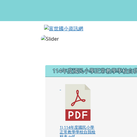
富世國小資訊網
跳至主內容區
頁尾區域
左邊區域內容
114年度國民小學正常教學學校自
1) 114年度國民小學
正常教學學校自我檢
核表.pdf
114學年度第一學期全校班級總日