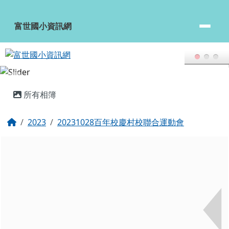
富世國小資訊網
跳至主內容區
富世國小資訊網
頁尾區域
主內容區域
所有相簿
回首頁
2023
20231028百年校慶村校聯合運動會