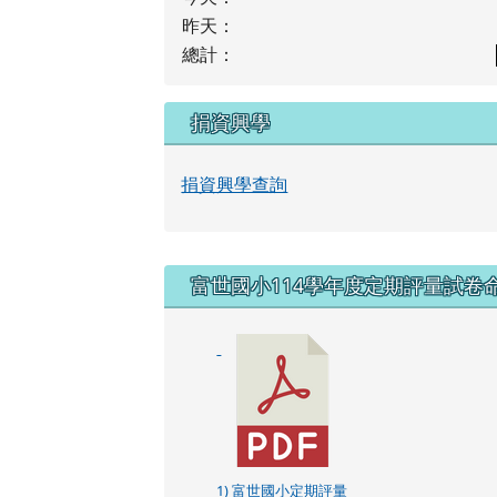
昨天：
總計：
捐資興學
捐資興學查詢
右邊區域內容
富世國小114學年度定期評量試卷
1) 富世國小定期評量