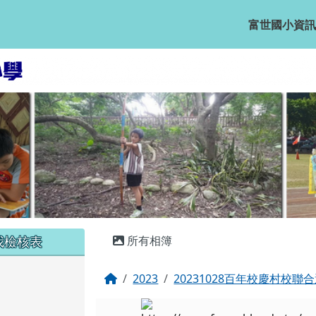
富世國小資訊
主內容區域
我檢核表
所有相簿
回首頁
2023
20231028百年校慶村校聯