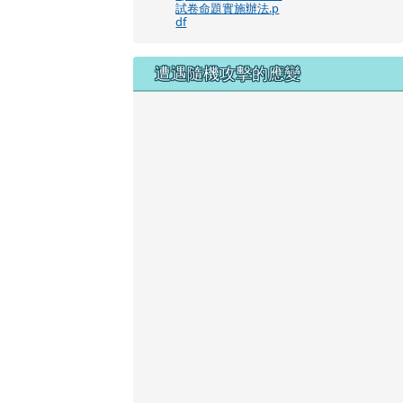
試卷命題實施辦法.p
df
遭遇隨機攻擊的應變