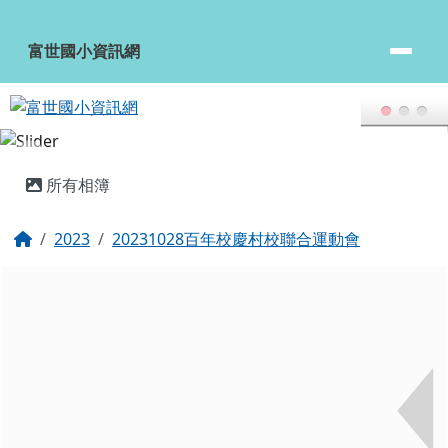
富世國小資訊網
跳至主內容區
富世國小資訊網
頁尾區域
主內容區域
所有相簿
回首頁
2023
20231028百年校慶村校聯合運動會