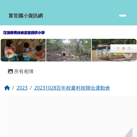
富世國小資訊網
跳至主內容區
富世國小資訊網
頁尾區域
主內容區域
所有相簿
回首頁
2023
20231028百年校慶村校聯合運動會