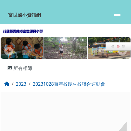
富世國小資訊網
跳至主內容區
富世國小資訊網
頁尾區域
主內容區域
所有相簿
回首頁
2023
20231028百年校慶村校聯合運動會