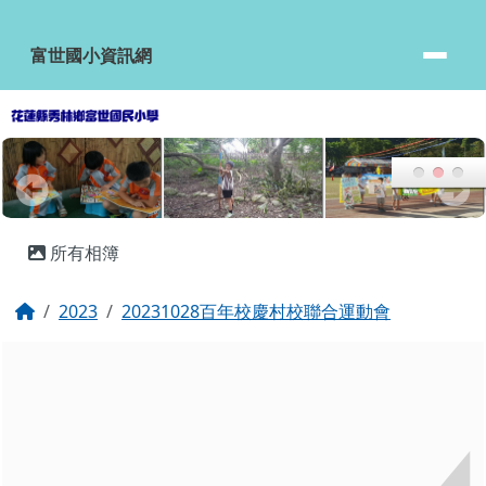
富世國小資訊網
跳至主內容區
富世國小資訊網
頁尾區域
主內容區域
所有相簿
回首頁
2023
20231028百年校慶村校聯合運動會