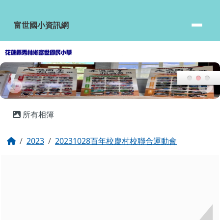
富世國小資訊網
跳至主內容區
富世國小資訊網
頁尾區域
主內容區域
所有相簿
回首頁
2023
20231028百年校慶村校聯合運動會