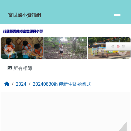
富世國小資訊網
跳至主內容區
富世國小資訊網
頁尾區域
主內容區域
所有相簿
回首頁
2024
20240830歡迎新生暨始業式