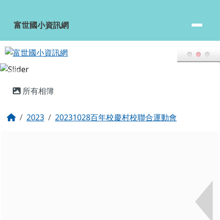
富世國小資訊網
跳至主內容區
富世國小資訊網
頁尾區域
主內容區域
所有相簿
回首頁
2023
20231028百年校慶村校聯合運動會