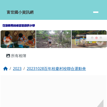
富世國小資訊網
跳至主內容區
富世國小資訊網
頁尾區域
主內容區域
所有相簿
回首頁
2023
20231028百年校慶村校聯合運動會