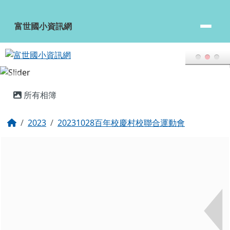
富世國小資訊網
跳至主內容區
富世國小資訊網
頁尾區域
主內容區域
所有相簿
回首頁
2023
20231028百年校慶村校聯合運動會