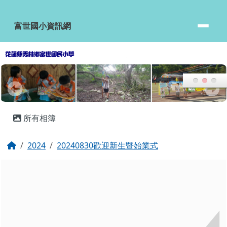
富世國小資訊網
跳至主內容區
富世國小資訊網
頁尾區域
主內容區域
所有相簿
回首頁
2024
20240830歡迎新生暨始業式