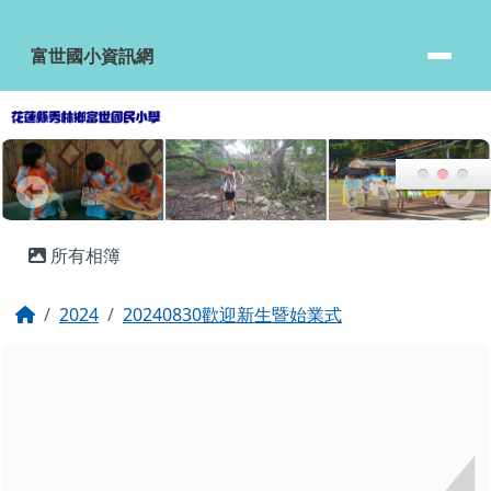
富世國小資訊網
跳至主內容區
富世國小資訊網
頁尾區域
主內容區域
所有相簿
回首頁
2024
20240830歡迎新生暨始業式