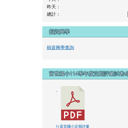
昨天：
總計：
捐資興學
捐資興學查詢
右邊區域內容
富世國小114學年度定期評量試卷
1) 富世國小定期評量