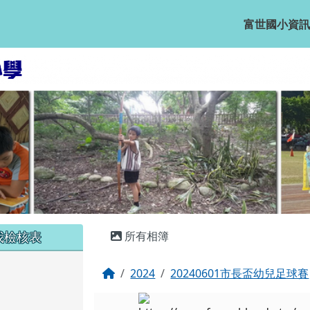
富世國小資訊
主內容區域
我檢核表
所有相簿
回首頁
2024
20240601市長盃幼兒足球賽