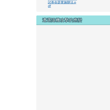
試卷命題實施辦法.p
df
遭遇隨機攻擊的應變