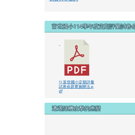
右邊區域內容
富世國小114學年度定期評量試卷
1) 富世國小定期評量
試卷命題實施辦法.p
df
遭遇隨機攻擊的應變