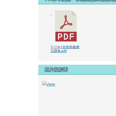
1) 114-1全校班級總
日課表.pdf
相片投影秀