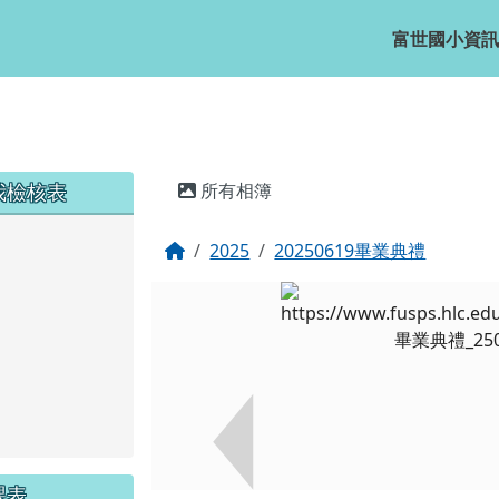
富世國小資訊
主內容區域
我檢核表
所有相簿
回首頁
2025
20250619畢業典禮
課表