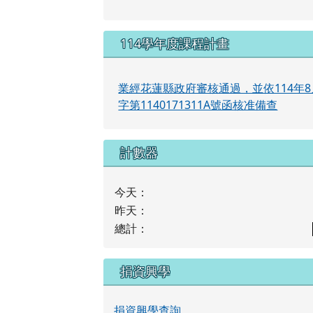
114學年度課程計畫
業經花蓮縣政府審核通過，並依114年8
字第1140171311A號函核准備查
計數器
今天：
昨天：
總計：
捐資興學
捐資興學查詢