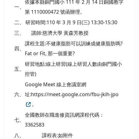
温莉美
-
教務
| 2022-02-23 | 點閱數： 465
公告
依據本縣銅門國小 111 年 2 月 14 日銅國教字
一、
第 1110000472 號函辦理。
二、
研習時間:110 年 3 月 9 日(三) 13:30-15:30
三、
講師:慈濟大學 黃森芳教授
課程主題:不健康脂肪可以訓練成健康脂肪嗎?
四、
Fat or Fit, 那一個重要?
研習地點:線上研習(線上研習人數由銅門國小
五、
控管)
Google Meet 線上會議室網
六、
址:https://meet.google.com/fbu-jkih-jpo
。
全國教師在職進修資訊網課程代碼：