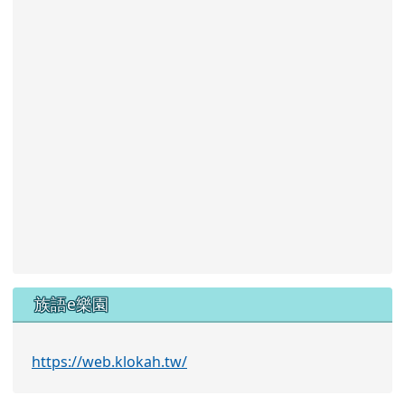
族語e樂園
https://web.klokah.tw/