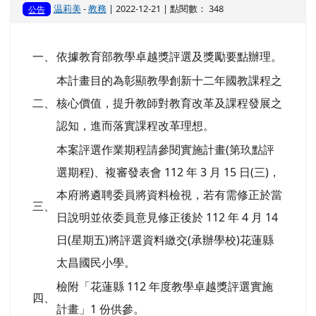
温莉美
-
教務
| 2022-12-21 | 點閱數： 348
公告
一、
依據教育部教學卓越獎評選及獎勵要點辦理。
本計畫目的為彰顯教學創新十二年國教課程之
二、
核心價值，提升教師對教育改革及課程發展之
認知，進而落實課程改革理想。
本案評選作業期程請參閱實施計畫(第玖點評
選期程)、複審發表會 112 年 3 月 15 日(三)，
本府將遴聘委員將資料檢視，若有需修正於當
三、
日說明並依委員意見修正後於 112 年 4 月 14
日(星期五)將評選資料繳交(承辦學校)花蓮縣
太昌國民小學。
檢附「花蓮縣 112 年度教學卓越獎評選實施
四、
計畫」1 份供參。