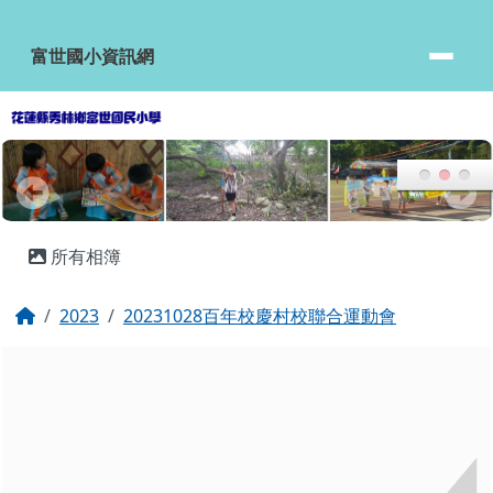
富世國小資訊網
跳至主內容區
富世國小資訊網
頁尾區域
主內容區域
所有相簿
回首頁
2023
20231028百年校慶村校聯合運動會