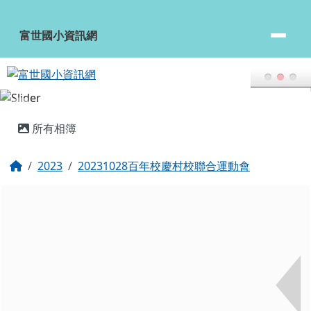
富世國小資訊網
跳至主內容區
富世國小資訊網
頁尾區域
主內容區域
所有相簿
回首頁
2023
20231028百年校慶村校聯合運動會