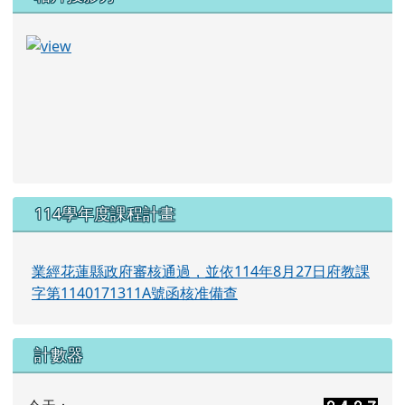
114學年度課程計畫
業經花蓮縣政府審核通過，並依114年8月27日府教課
字第1140171311A號函核准備查
計數器