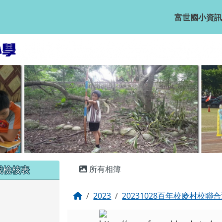
富世國小資訊
主內容區域
我檢核表
所有相簿
回首頁
2023
20231028百年校慶村校聯