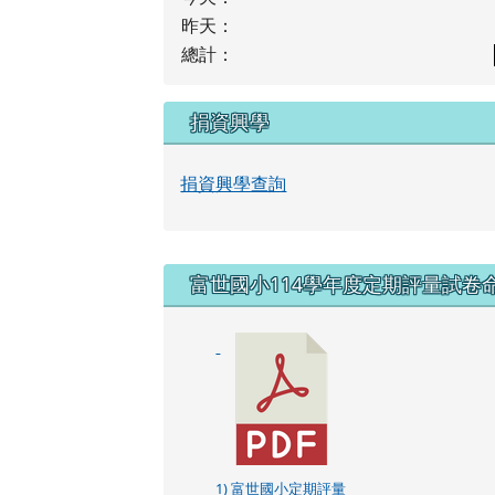
昨天：
總計：
捐資興學
捐資興學查詢
右邊區域內容
富世國小114學年度定期評量試卷
1) 富世國小定期評量