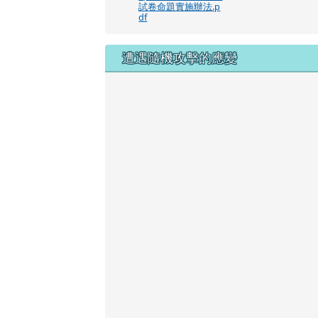
試卷命題實施辦法.p
df
遭遇隨機攻擊的應變