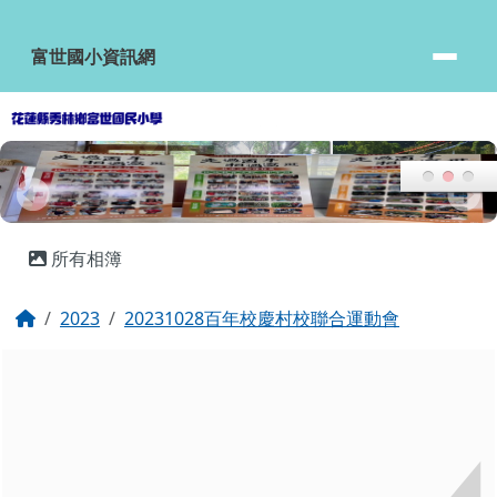
富世國小資訊網
跳至主內容區
富世國小資訊網
頁尾區域
主內容區域
所有相簿
回首頁
2023
20231028百年校慶村校聯合運動會