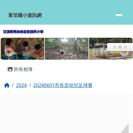
富世國小資訊網
跳至主內容區
富世國小資訊網
頁尾區域
主內容區域
所有相簿
回首頁
2024
20240601市長盃幼兒足球賽