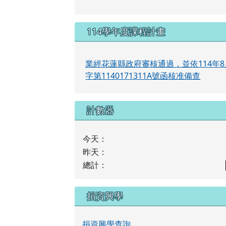
114學年度課程計畫
業經花蓮縣政府審核通過，並依114年8
字第1140171311A號函核准備查
計數器
今天：
昨天：
總計：
捐資興學
捐資興學查詢