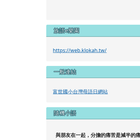
族語e樂園
https://web.klokah.tw/
一般連結
富世國小台灣母語日網站
隨機小語
與朋友在一起，分擔的痛苦是減半的