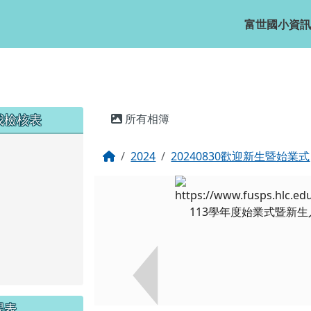
富世國小資訊
主內容區域
我檢核表
所有相簿
回首頁
2024
20240830歡迎新生暨始業式
課表