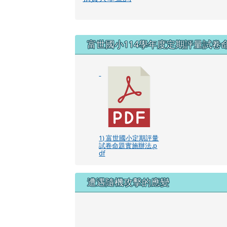
右邊區域內容
富世國小114學年度定期評量試卷
1) 富世國小定期評量
試卷命題實施辦法.p
df
遭遇隨機攻擊的應變