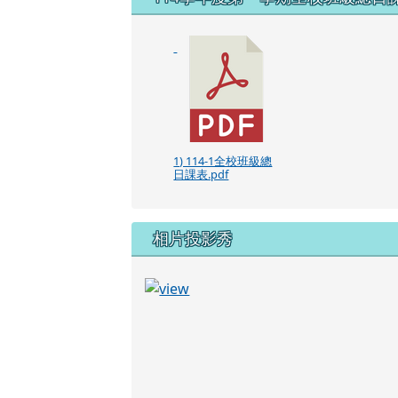
1) 114-1全校班級總
日課表.pdf
相片投影秀