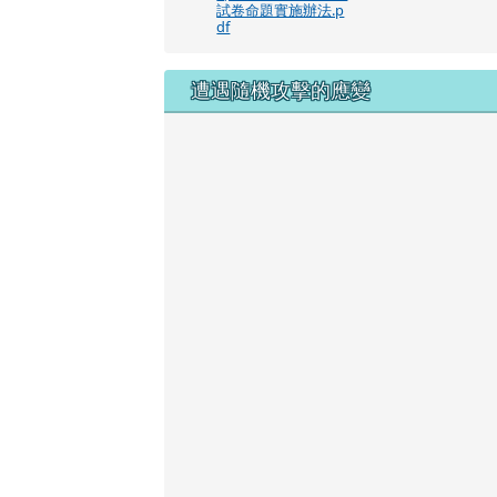
試卷命題實施辦法.p
df
遭遇隨機攻擊的應變