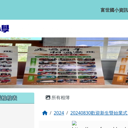
富世國小資訊
主內容區域
我檢核表
所有相簿
回首頁
2024
20240830歡迎新生暨始業式