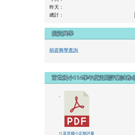
昨天：
總計：
捐資興學
捐資興學查詢
右邊區域內容
富世國小114學年度定期評量試卷
1) 富世國小定期評量